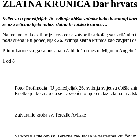
ZLATNA KRUNICA Dar hrvatskih 
Svijet su u ponedjeljak 26. svibnja obišle snimke kako bosonogi karm
se uz svetičino tijelo nalazi zlatna hrvatska krunica…
Naime, nekoliko sati prije nego će se zatvoriti sarkofag sa svetičinim 
postavljena je u ponedjeljak 26. svibnja zlatna krunica kao zavjetni dar
Prioru karmelskoga samostana u Albi de Tormes o. Miguelu Angelu Gon
1
od 8
Foto: Profimedia | U ponedjeljak 26. svibnja svijet su obišle s
Rijetko je tko znao da se uz svetičino tijelo nalazi zlatna hrvats
Zatvaranje groba sv. Terezije Avilske
Sarkofag s tijelom sv. Terezije zaključan je desterima ključevim