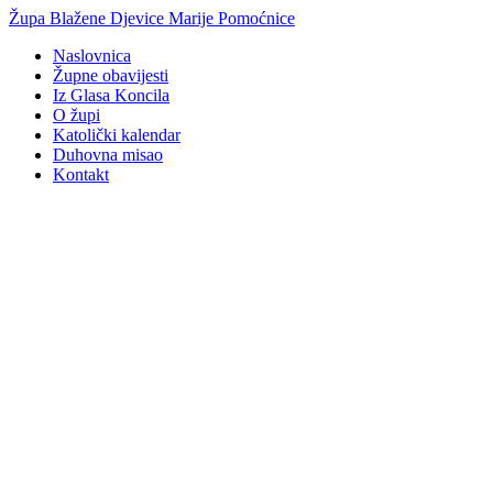
Idi
Župa Blažene Djevice Marije Pomoćnice
na
Naslovnica
sadržaj
Župne obavijesti
Iz Glasa Koncila
O župi
Katolički kalendar
Duhovna misao
Kontakt