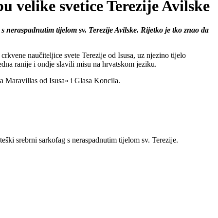
elike svetice Terezije Avilske
 neraspadnutim tijelom sv. Terezije Avilske. Rijetko je tko znao da
rkvene naučiteljice svete Terezije od Isusa, uz njezino tijelo
edna ranije i ondje slavili misu na hrvatskom jeziku.
 Maravillas od Isusa« i Glasa Koncila.
ški srebrni sarkofag s neraspadnutim tijelom sv. Terezije.