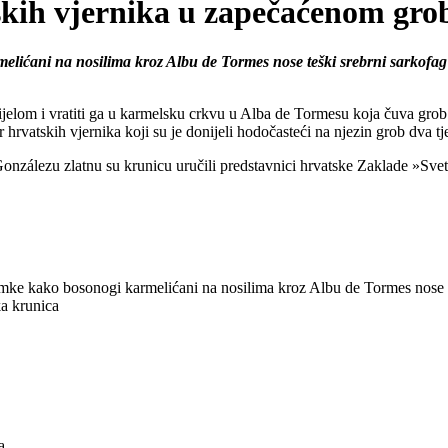
vjernika u zapečaćenom grobu v
elićani na nosilima kroz Albu de Tormes nose teški srebrni sarkofag s
tijelom i vratiti ga u karmelsku crkvu u Alba de Tormesu koja čuva grob c
 hrvatskih vjernika koji su je donijeli hodočasteći na njezin grob dva tj
zálezu zlatnu su krunicu uručili predstavnici hrvatske Zaklade »Sveta
nimke kako bosonogi karmelićani na nosilima kroz Albu de Tormes nose te
ka krunica
a