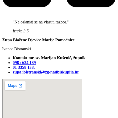
"Ne oslanjaj se na vlastiti razbor."
Izreke 3,5
Župa Blažene Djevice Marije Pomoćnice
Ivanec Bistranski
Kontakt mr. sc. Marijan Kušenić, župnik
098 / 624 189
01 3358 138‬.
zupa.ibistranski@zg-nadbiskupija.hr