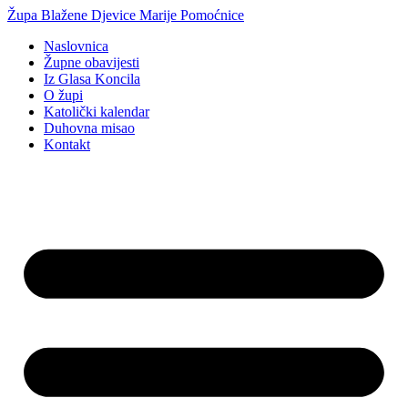
Idi
Župa Blažene Djevice Marije Pomoćnice
na
Naslovnica
sadržaj
Župne obavijesti
Iz Glasa Koncila
O župi
Katolički kalendar
Duhovna misao
Kontakt