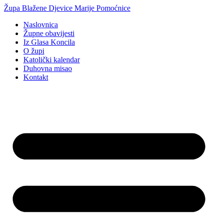
Idi
Župa Blažene Djevice Marije Pomoćnice
na
Naslovnica
sadržaj
Župne obavijesti
Iz Glasa Koncila
O župi
Katolički kalendar
Duhovna misao
Kontakt