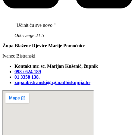
"Učinit ću sve novo."
Otkrivenje 21,5
Župa Blažene Djevice Marije Pomoćnice
Ivanec Bistranski
Kontakt mr. sc. Marijan Kušenić, župnik
098 / 624 189
01 3358 138‬.
zupa.ibistranski@zg-nadbiskupija.hr