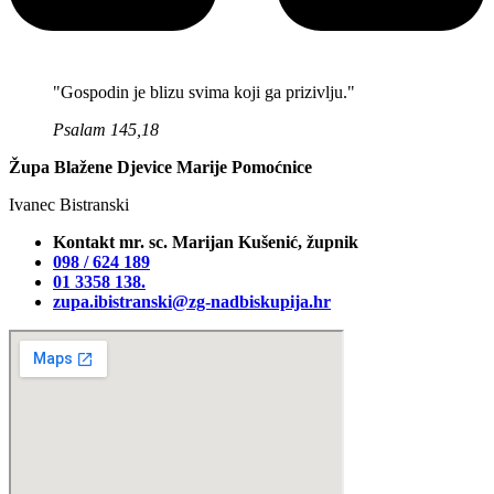
"Gospodin je blizu svima koji ga prizivlju."
Psalam 145,18
Župa Blažene Djevice Marije Pomoćnice
Ivanec Bistranski
Kontakt mr. sc. Marijan Kušenić, župnik
098 / 624 189
01 3358 138‬.
zupa.ibistranski@zg-nadbiskupija.hr