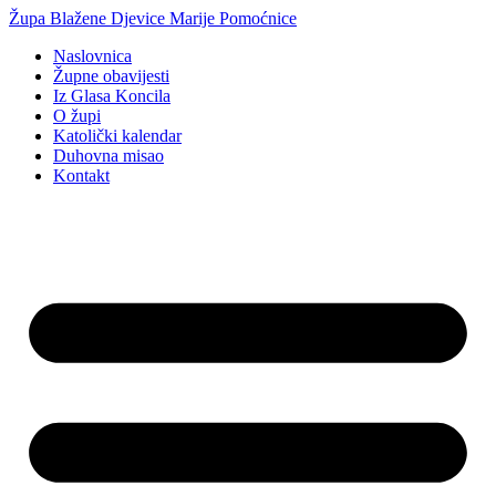
Idi
Župa Blažene Djevice Marije Pomoćnice
na
Naslovnica
sadržaj
Župne obavijesti
Iz Glasa Koncila
O župi
Katolički kalendar
Duhovna misao
Kontakt