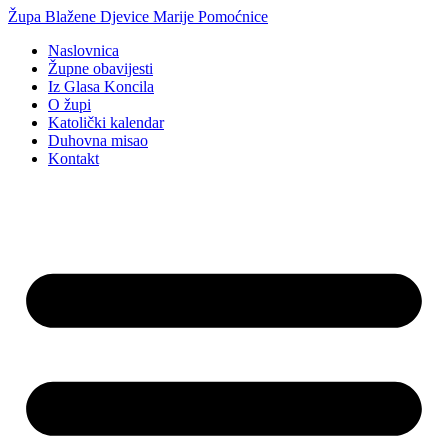
Idi
Župa Blažene Djevice Marije Pomoćnice
na
Naslovnica
sadržaj
Župne obavijesti
Iz Glasa Koncila
O župi
Katolički kalendar
Duhovna misao
Kontakt