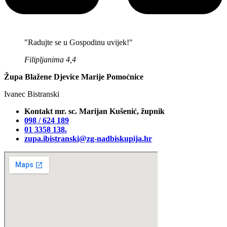
"Radujte se u Gospodinu uvijek!"
Filipljanima 4,4
Župa Blažene Djevice Marije Pomoćnice
Ivanec Bistranski
Kontakt mr. sc. Marijan Kušenić, župnik
098 / 624 189
01 3358 138‬.
zupa.ibistranski@zg-nadbiskupija.hr