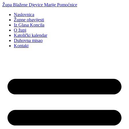
Idi
Župa Blažene Djevice Marije Pomoćnice
na
Naslovnica
sadržaj
Župne obavijesti
Iz Glasa Koncila
O župi
Katolički kalendar
Duhovna misao
Kontakt