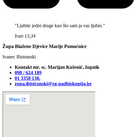
"Ljubite jedni druge kao što sam ja vas ljubio."
Ivan 13,34
Župa Blažene Djevice Marije Pomoćnice
Ivanec Bistranski
Kontakt mr. sc. Marijan Kušenić, župnik
098 / 624 189
01 3358 138‬.
zupa.ibistranski@zg-nadbiskupija.hr