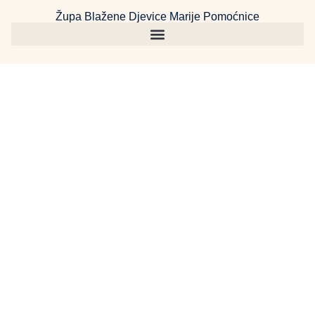
Župa Blažene Djevice Marije Pomoćnice