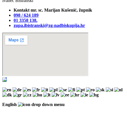
Ivanec Bistranski
Kontakt mr. sc. Marijan Kušenić, župnik
098 / 624 189
01 3358 138‬.
zupa.ibistranski@zg-nadbiskupija.hr
English