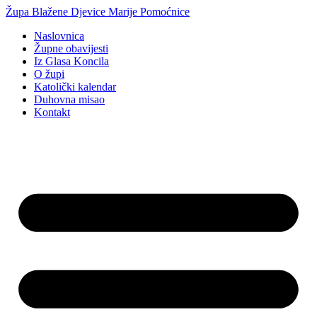
Idi
Župa Blažene Djevice Marije Pomoćnice
na
Naslovnica
sadržaj
Župne obavijesti
Iz Glasa Koncila
O župi
Katolički kalendar
Duhovna misao
Kontakt