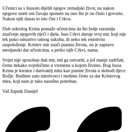
Učenici su s Isusom dijelili njegov zemaljski život, na nakon
njegove smrti oni čuvaju spomen na ono što je on činio i govorio.
Nakon njih danas to isto čini i Crkva.
Duh uskrslog Krista pomaže učenicima da što bolje razumiju
značenje njegovih riječi i djela. Isus Crkvi daruje svoj mir, koji nije
tek puko odsustvo ratnog sukoba, ili neko tek emotivno
raspoloženje. Kristov mir znači puninu života, on je zapravo
mesijanski dar učenicima, a preko njih Crkvi, nama.
Svijet nije sposoban dati mir, niti ga ostvariti, a još manje zadržati,
čemu itekako svjedočimo u vremenu u kojem živimo. Bog Isusa
Krista je kreator i darivatelj mira kao punine života u slobodi djece
Božje. Budimo zato mirotvorci i molimo često za dar Kristovog
mira, koji nam je tako nasušno potreban.
Vaš župnik Danijel