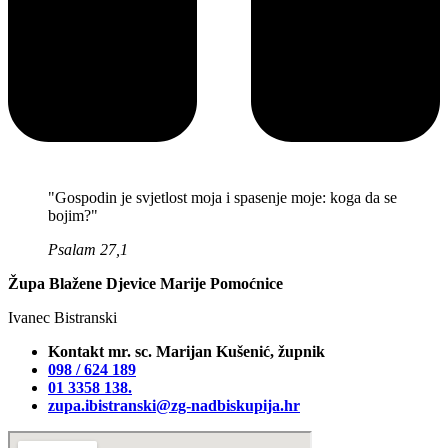
"Gospodin je svjetlost moja i spasenje moje: koga da se
bojim?"
Psalam 27,1
Župa Blažene Djevice Marije Pomoćnice
Ivanec Bistranski
Kontakt mr. sc. Marijan Kušenić, župnik
098 / 624 189
01 3358 138‬.
zupa.ibistranski@zg-nadbiskupija.hr