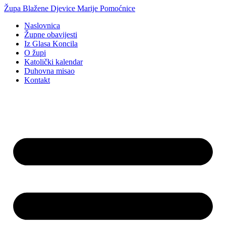
Idi
Župa Blažene Djevice Marije Pomoćnice
na
Naslovnica
sadržaj
Župne obavijesti
Iz Glasa Koncila
O župi
Katolički kalendar
Duhovna misao
Kontakt