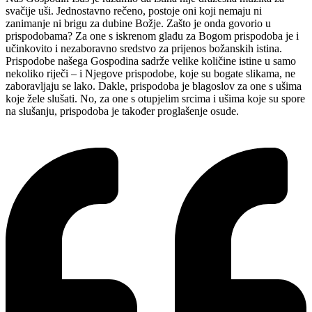
svačije uši. Jednostavno rečeno, postoje oni koji nemaju ni
zanimanje ni brigu za dubine Božje. Zašto je onda govorio u
prispodobama? Za one s iskrenom glađu za Bogom prispodoba je i
učinkovito i nezaboravno sredstvo za prijenos božanskih istina.
Prispodobe našega Gospodina sadrže velike količine istine u samo
nekoliko riječi – i Njegove prispodobe, koje su bogate slikama, ne
zaboravljaju se lako. Dakle, prispodoba je blagoslov za one s ušima
koje žele slušati. No, za one s otupjelim srcima i ušima koje su spore
na slušanju, prispodoba je također proglašenje osude.