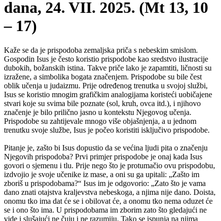
dana, 24. VII. 2025. (Mt 13, 10
– 17)
Kaže se da je prispodoba zemaljska priča s nebeskim smislom.
Gospodin Isus je često koristio prispodobe kao sredstvo ilustracije
dubokih, božanskih istina. Takve priče lako je zapamtiti, ličnosti su
izražene, a simbolika bogata značenjem. Prispodobe su bile čest
oblik učenja u judaizmu. Prije određenog trenutka u svojoj službi,
Isus se koristio mnogim grafičkim analogijama koristeći uobičajene
stvari koje su svima bile poznate (sol, kruh, ovca itd.), i njihovo
značenje je bilo prilično jasno u kontekstu Njegovog učenja.
Prispodobe su zahtijevale mnogo više objašnjenja, a u jednom
trenutku svoje službe, Isus je počeo koristiti isključivo prispodobe.
Pitanje je, zašto bi Isus dopustio da se većina ljudi pita o značenju
Njegovih prispodoba? Prvi primjer prispodobe je onaj kada Isus
govori o sjemenu i tlu. Prije nego što je protumačio ovu prispodobu,
izdvojio je svoje učenike iz mase, a oni su ga upitali: „Zašto im
zboriš u prispodobama?“ Isus im je odgovorio: „Zato što je vama
dano znati otajstva kraljevstva nebeskoga, a njima nije dano. Doista,
onomu tko ima dat će se i obilovat će, a onomu tko nema oduzet će
se i ono što ima. U prispodobama im zborim zato što gledajući ne
vide i slušajući ne čuju i ne razumiju. Tako se ispunja na njima