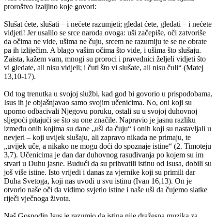
proroštvo Izaijino koje govori:
Slušat ćete, slušati – i nećete razumjeti; gledat ćete, gledati – i nećete
vidjeti! Jer usalilo se srce naroda ovoga: uši začepiše, oči zatvoriše
da očima ne vide, ušima ne čuju, srcem ne razumiju te se ne obrate
pa ih izliječim. A blago vašim očima što vide, i ušima što slušaju.
Zaista, kažem vam, mnogi su proroci i pravednici željeli vidjeti što
vi gledate, ali nisu vidjeli; i čuti što vi slušate, ali nisu čuli“ (Matej
13,10-17).
Od tog trenutka u svojoj službi, kad god bi govorio u prispodobama,
Isus ih je objašnjavao samo svojim učenicima. No, oni koji su
uporno odbacivali Njegovu poruku, ostali su u svojoj duhovnoj
sljepoći pitajući se što su one značile. Napravio je jasnu razliku
između onih kojima su dane „uši da čuju“ i onih koji su nastavljali u
nevjeri – koji uvijek slušaju, ali zapravo nikada ne primaju, te
„uvijek uče, a nikako ne mogu doći do spoznaje istine“ (2. Timoteju
3,7). Učenicima je dan dar duhovnog rasuđivanja po kojem su im
stvari u Duhu jasne. Budući da su prihvatili istinu od Isusa, dobili su
još više istine. Isto vrijedi i danas za vjernike koji su primili dar
Duha Svetoga, koji nas uvodi u svu istinu (Ivan 16,13). On je
otvorio naše oči da vidimo svjetlo istine i naše uši da čujemo slatke
riječi vječnoga života.
Naš Gospodin Isus je razumio da istina nije dražesna muzika za