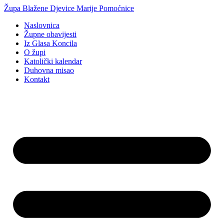
Idi
Župa Blažene Djevice Marije Pomoćnice
na
Naslovnica
sadržaj
Župne obavijesti
Iz Glasa Koncila
O župi
Katolički kalendar
Duhovna misao
Kontakt