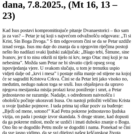
dana, 7.8.2025., (Mt 16, 13 –
23)
Kad Isus postavi kompromitirajuće pitanje Dvanaestorici – tko sam
ja za vas? – Petar je taj koji s najvećom odvažnošću odgovara: „Ti si
Krist, Sin Boga živoga.” S tim odgovorom čini se da se Petar uzdiže
iznad svega. Isus mu daje do znanja da u njegovim riječima postoji
nešto što nadilazi svaki ljudski zaključak: „Blago tebi, Šimune, sine
Ivanov, jer ti to nisu otkrili ni tijelo ni krv, nego Otac moj koji je na
nebesima”. Možda sam Petar ne bi shvatio cijeli opseg svog
ispovijedanja vjere. U svakom slučaju, u tom je trenutku uspio
vidjeti dalje od „krvi i mesa” i postaje ništa manje od stijene na kojoj
će se sagraditi Kristova Crkva. Čini se da Petar leti jako visoko no,
međutim, nedugo nakon toga se sruši. Isus objašnjava da upravo
njegova mesijanska misija prolazi kroz poniženje i smrt, a Petar
jednostavno ne razumije. Nadalje, s određenom naivnošću i
ohološću počinje ukoravati Isusa. On nastoji priložiti veličinu Krista
u svoje ljudske pojmove. I tada prima taj oštar poziv za buđenje:
„Bježi od mene, sotono!” Kad Petra pokrene jednostavno ljudska
vizija, on pada i postaje izvor skandala. S druge strane, kad dopusti
da ga pokrene milost, može se uzdići i imati duboko znanje o Bogu.
Ono što se dogodilo Petru može se dogoditi i nama. Ponekad se čini
da sve jasno vidimo, da se svi dijelovi našeg kršćanskog života