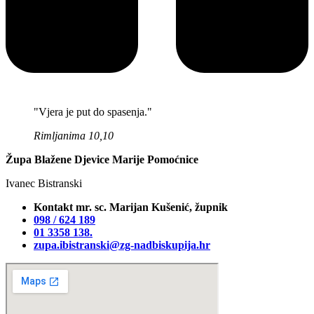
"Vjera je put do spasenja."
Rimljanima 10,10
Župa Blažene Djevice Marije Pomoćnice
Ivanec Bistranski
Kontakt mr. sc. Marijan Kušenić, župnik
098 / 624 189
01 3358 138‬.
zupa.ibistranski@zg-nadbiskupija.hr