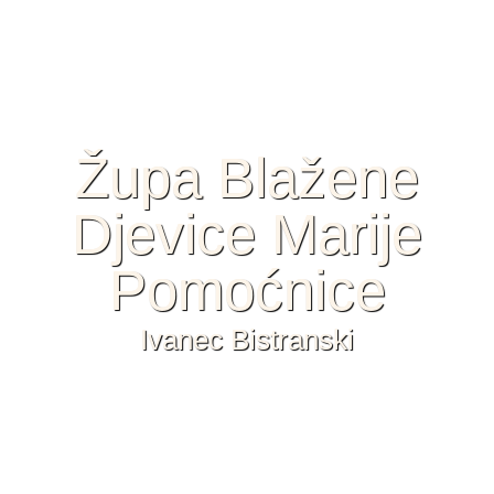
Župa Blažene
Djevice Marije
Pomoćnice
Ivanec Bistranski