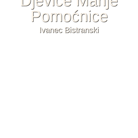
Djevice Marije
Pomoćnice
Ivanec Bistranski