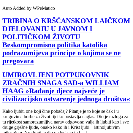
Auto Added by WPeMatico
TRIBINA O KRŠĆANSKOM LAIČKOM
DJELOVANJU U JAVNOM I
POLITIČKOM ŽIVOTU
Beskompromisna politika katolika
podrazumijeva principe o kojima se ne
pregovara
UMIROVLJENI POTPUKOVNIK
ZRAČNIH SNAGA SAD-a WILLIAM
HAAG »Rađanje djece najveće je
civilizacijsko ostvarenje jednoga društva«
Kako ljubiti one koji čine pobačaj? Pitanje je to koje se čak i u
krugovima borbe za život rijetko postavlja naglas. Dio je razloga za
tu rijetkost samorazumljiva narav odgovora: valja ih ljubiti kao i sve
druge grješne ljude, onako kako ih i Krist ljubi – istinoljubivim
milosrđem. No drugi je dio razloga za tu […]