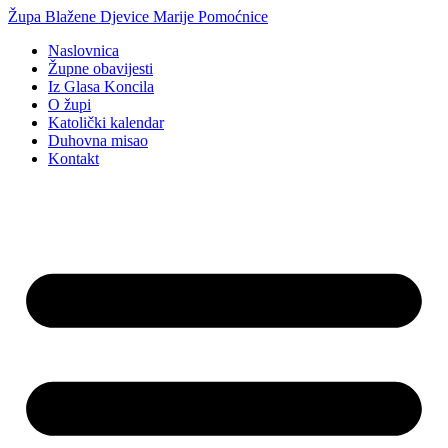
Idi
Župa Blažene Djevice Marije Pomoćnice
na
Naslovnica
sadržaj
Župne obavijesti
Iz Glasa Koncila
O župi
Katolički kalendar
Duhovna misao
Kontakt