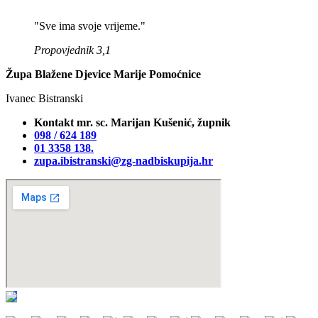
"Sve ima svoje vrijeme."
Propovjednik 3,1
Župa Blažene Djevice Marije Pomoćnice
Ivanec Bistranski
Kontakt mr. sc. Marijan Kušenić, župnik
098 / 624 189
01 3358 138‬.
zupa.ibistranski@zg-nadbiskupija.hr