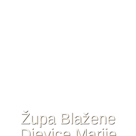
Župa Blažene
Djevice Marije